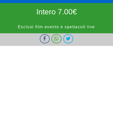
Intero 7.00€
Esclusi film evento e spettacoli live
I cookie ci aiutano a fornire i nostri servizi. Utilizzando tali servizi,
Ridotto 5.50€
accetti l'utilizzo dei cookie da parte nostra.
Ok
Informazioni
forze dell'ordine, militari e bambini fino a 9 anni, OVER65,
IOSTUDIO e E.SHOWCARD (esclusi anteprime, festivi e prefestivi)
Vignola Cinemas
HOME
PROGRAMMAZIONE
PROSSIMAMENTE