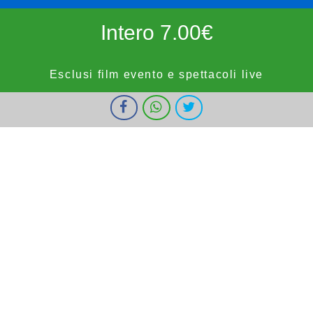
Intero 7.00€
Esclusi film evento e spettacoli live
I cookie ci aiutano a fornire i nostri servizi. Utilizzando tali servizi,
Ridotto 5.50€
accetti l'utilizzo dei cookie da parte nostra.
Ok
Informazioni
forze dell'ordine, militari e bambini fino a 9 anni, OVER65,
IOSTUDIO e E.SHOWCARD (esclusi anteprime, festivi e prefestivi)
Vignola Cinemas
HOME
PROGRAMMAZIONE
PROSSIMAMENTE