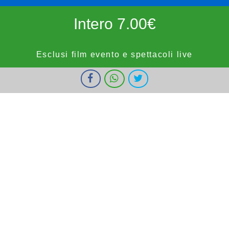
Intero 7.00€
Esclusi film evento e spettacoli live
I cookie ci aiutano a fornire i nostri servizi. Utilizzando tali servizi,
Ridotto 5.50€
accetti l'utilizzo dei cookie da parte nostra.
Ok
Informazioni
forze dell'ordine, militari e bambini fino a 9 anni, OVER65,
IOSTUDIO e E.SHOWCARD (esclusi anteprime, festivi e prefestivi)
Vignola Cinemas
HOME
PROGRAMMAZIONE
PROSSIMAMENTE