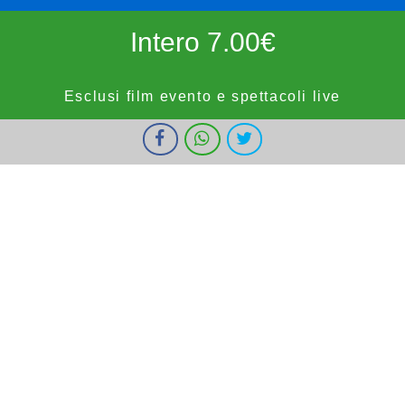
Intero 7.00€
Esclusi film evento e spettacoli live
I cookie ci aiutano a fornire i nostri servizi. Utilizzando tali servizi,
Ridotto 5.50€
accetti l'utilizzo dei cookie da parte nostra.
Ok
Informazioni
forze dell'ordine, militari e bambini fino a 9 anni, OVER65,
IOSTUDIO e E.SHOWCARD (esclusi anteprime, festivi e prefestivi)
Vignola Cinemas
HOME
PROGRAMMAZIONE
PROSSIMAMENTE