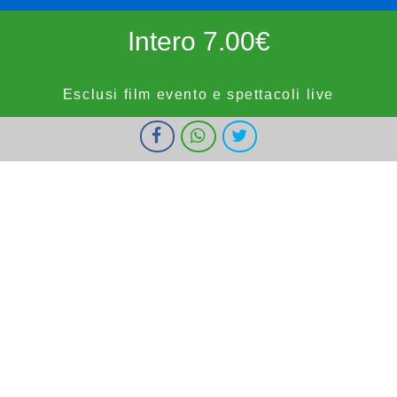
Intero 7.00€
Esclusi film evento e spettacoli live
I cookie ci aiutano a fornire i nostri servizi. Utilizzando tali servizi,
Ridotto 5.50€
accetti l'utilizzo dei cookie da parte nostra.
Ok
Informazioni
forze dell'ordine, militari e bambini fino a 9 anni, OVER65,
IOSTUDIO e E.SHOWCARD (esclusi anteprime, festivi e prefestivi)
Vignola Cinemas
HOME
PROGRAMMAZIONE
PROSSIMAMENTE