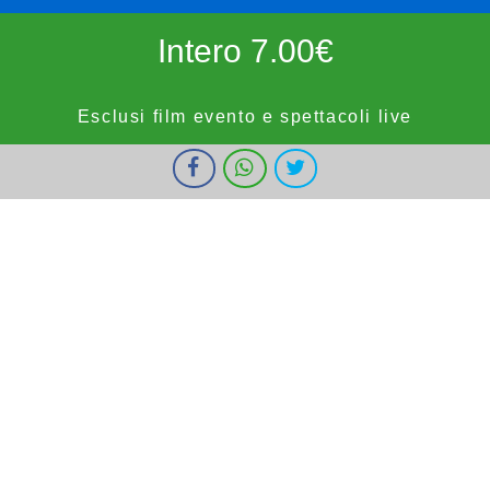
Intero 7.00€
Esclusi film evento e spettacoli live
I cookie ci aiutano a fornire i nostri servizi. Utilizzando tali servizi,
Ridotto 5.50€
accetti l'utilizzo dei cookie da parte nostra.
Ok
Informazioni
forze dell'ordine, militari e bambini fino a 9 anni, OVER65,
IOSTUDIO e E.SHOWCARD (esclusi anteprime, festivi e prefestivi)
Vignola Cinemas
HOME
PROGRAMMAZIONE
PROSSIMAMENTE