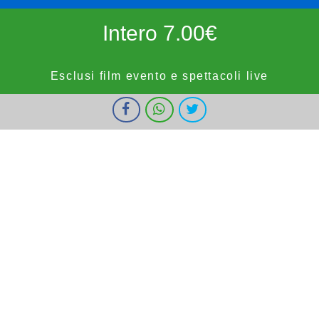
Intero 7.00€
Esclusi film evento e spettacoli live
I cookie ci aiutano a fornire i nostri servizi. Utilizzando tali servizi,
Ridotto 5.50€
accetti l'utilizzo dei cookie da parte nostra.
Ok
Informazioni
forze dell'ordine, militari e bambini fino a 9 anni, OVER65,
IOSTUDIO e E.SHOWCARD (esclusi anteprime, festivi e prefestivi)
Vignola Cinemas
HOME
PROGRAMMAZIONE
PROSSIMAMENTE