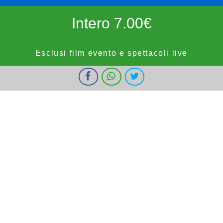
Intero 7.00€
Esclusi film evento e spettacoli live
I cookie ci aiutano a fornire i nostri servizi. Utilizzando tali servizi,
Ridotto 5.50€
accetti l'utilizzo dei cookie da parte nostra.
Ok
Informazioni
forze dell'ordine, militari e bambini fino a 9 anni, OVER65,
IOSTUDIO e E.SHOWCARD (esclusi anteprime, festivi e prefestivi)
Vignola Cinemas
HOME
PROGRAMMAZIONE
PROSSIMAMENTE