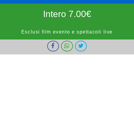
Intero 7.00€
Esclusi film evento e spettacoli live
I cookie ci aiutano a fornire i nostri servizi. Utilizzando tali servizi,
Ridotto 5.50€
accetti l'utilizzo dei cookie da parte nostra.
Ok
Informazioni
forze dell'ordine, militari e bambini fino a 9 anni, OVER65,
IOSTUDIO e E.SHOWCARD (esclusi anteprime, festivi e prefestivi)
Vignola Cinemas
HOME
PROGRAMMAZIONE
PROSSIMAMENTE