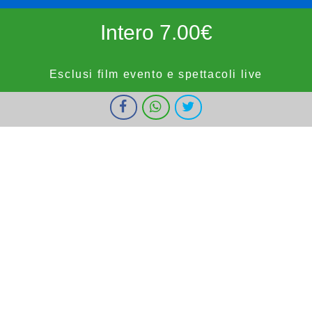
Intero 7.00€
Esclusi film evento e spettacoli live
I cookie ci aiutano a fornire i nostri servizi. Utilizzando tali servizi,
Ridotto 5.50€
accetti l'utilizzo dei cookie da parte nostra.
Ok
Informazioni
forze dell'ordine, militari e bambini fino a 9 anni, OVER65,
IOSTUDIO e E.SHOWCARD (esclusi anteprime, festivi e prefestivi)
Vignola Cinemas
HOME
PROGRAMMAZIONE
PROSSIMAMENTE