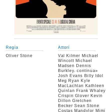
Regia
Attori
Oliver Stone
Val Kilmer
Michael
Wincott
Michael
Madsen
Dennis
Burkley. continua»
Josh Evans
Billy Idol
Meg Ryan
Kyle
MacLachlan
Kathleen
Quinlan
Frank Whaley
Crispin Glover
Kevin
Dillon
Gretchen
Becker
Sean Stone
Costas Mandylor
Mimi