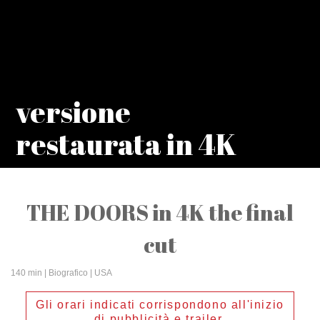
versione
restaurata in 4K
THE DOORS in 4K the final
cut
140 min
| Biografico | USA
Gli orari indicati corrispondono all'inizio
di pubblicità e trailer.