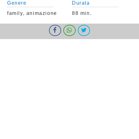
Genere
Durata
family, animazione
88 min.
Nazione
Tipo
I cookie ci aiutano a fornire i nostri servizi. Utilizzando tali servizi,
accetti l'utilizzo dei cookie da parte nostra.
Ok
Informazioni
Belgio, Francia
Film
Classificazione
Per Tutti
Trama
Continuano le avventure del giovane Hopper,
l'eroe metà lepre e metà pollo, chiamato ora
dal padre adottivo, il re di Piumaverde, a
ritrovare la leggendaria "Marmotta con la
faccia al contrario", creatura mitologica
capace di cambiare il passato, che il malvagio
zio Harold vuole agguantare per spodestarlo
dal trono. Nel frattempo, Hopper conosce per
la prima volta sua sorella Gina: gli rivela che