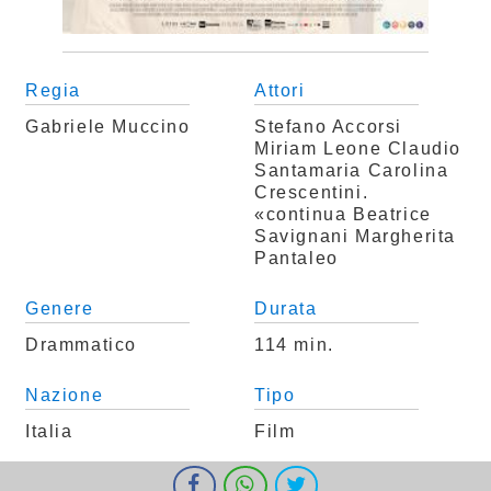
Regia
Attori
Gabriele Muccino
Stefano Accorsi
Miriam Leone
Claudio
Santamaria
Carolina
Crescentini.
«continua Beatrice
Savignani
Margherita
Pantaleo
Genere
Durata
Drammatico
114 min.
Nazione
Tipo
Italia
Film
Classificazione
I cookie ci aiutano a fornire i nostri servizi. Utilizzando tali servizi,