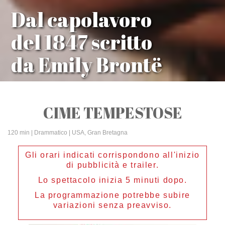
Dal capolavoro
del 1847 scritto
da Emily Brontë
CIME TEMPESTOSE
120 min
| Drammatico | USA, Gran Bretagna
Gli orari indicati corrispondono all'inizio
di pubblicità e trailer.
Lo spettacolo inizia 5 minuti dopo.
La programmazione potrebbe subire
variazioni senza preavviso.