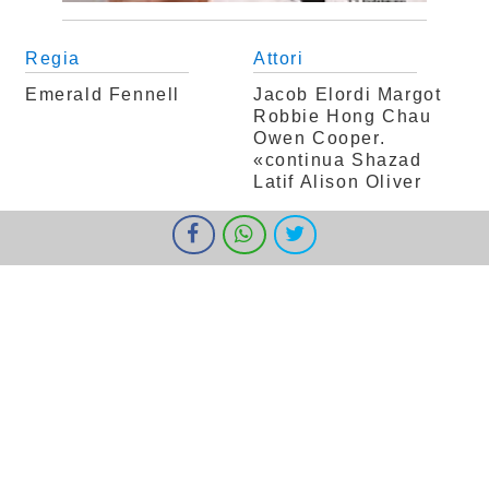
Regia
Attori
Emerald Fennell
Jacob Elordi
Margot
Robbie
Hong Chau
Owen Cooper.
«continua Shazad
Latif
Alison Oliver
Genere
Durata
I cookie ci aiutano a fornire i nostri servizi. Utilizzando tali servizi,
accetti l'utilizzo dei cookie da parte nostra.
Ok
Informazioni
Drammatico
120 min.
Nazione
Tipo
USA, Gran Bretagna
Film
Classificazione
Per Tutti