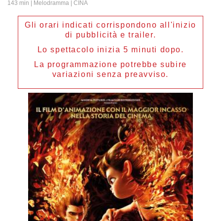
143 min
| Melodramma | CINA
Gli orari indicati corrispondono all'inizio
di pubblicità e trailer.
Lo spettacolo inizia 5 minuti dopo.
La programmazione potrebbe subire
variazioni senza preavviso.