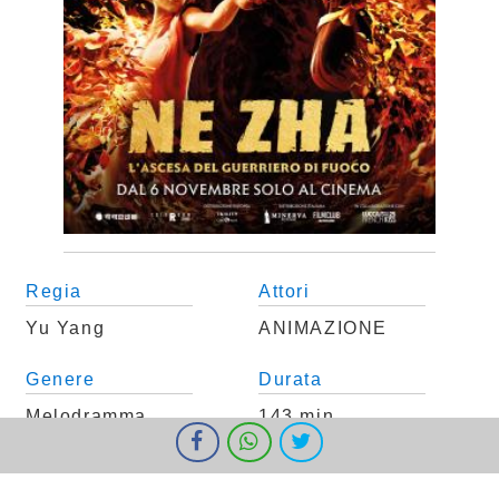
Regia
Attori
Yu Yang
ANIMAZIONE
Genere
Durata
Melodramma
143 min.
I cookie ci aiutano a fornire i nostri servizi. Utilizzando tali servizi,
accetti l'utilizzo dei cookie da parte nostra.
Ok
Informazioni
Nazione
Tipo