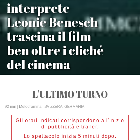
interprete
Leonie Benesch
trascina il film
ben oltre i cliché
del cinema
L'ULTIMO TURNO
92 min
| Melodramma | SVIZZERA, GERMANIA
Gli orari indicati corrispondono all'inizio
di pubblicità e trailer.
Lo spettacolo inizia 5 minuti dopo.