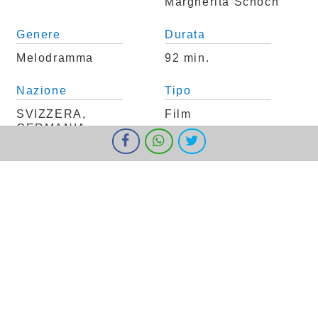
Margherita Schoch
Genere
Durata
Melodramma
92 min.
Nazione
Tipo
SVIZZERA,
Film
GERMANIA
I cookie ci aiutano a fornire i nostri servizi. Utilizzando tali servizi,
accetti l'utilizzo dei cookie da parte nostra.
Ok
Informazioni
Classificazione
Per Tutti
Trama
Floria lavora come infermiera in un ospedale
cantonale svizzero: è giovane, abile, esperta,
disponibile. E come succede sempre più
spesso, insieme a una sola altra collega è
l'unica di turno nel suo reparto e può contare
giusto sull'apporto di una studentessa in