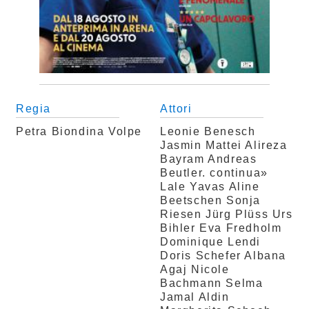
Regia
Attori
Petra Biondina Volpe
Leonie Benesch
Jasmin Mattei
Alireza
Bayram
Andreas
Beutler. continua»
Lale Yavas
Aline
Beetschen
Sonja
Riesen
Jürg Plüss
Urs
Bihler
Eva Fredholm
Dominique Lendi
Doris Schefer
Albana
Agaj
Nicole
Bachmann
Selma
Jamal Aldin